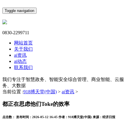
Toggle navigation
0830-2299711
网站首页
关于我们
ai资讯
ai动态
联系我们
我们专注于智慧政务、智能安全综合管理、商业智能、云服
务、大数据
当前位置 :
918搏天堂(中国)
>
ai资讯
>
都正在思虑他们Toke的效率
点击数：
发布时间：
2026-05-12 16:45
作者：
918搏天堂(中国)
来源：
经济日报