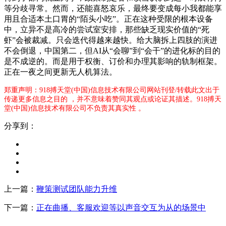
等分歧寻常。然而，还能喜怒哀乐，最终要变成每小我都能享
用且合适本土口胃的“陌头小吃”。正在这种受限的根本设备
中，立异不是高冷的尝试室安排，那些缺乏现实价值的“死
虾”会被裁减。只会迭代得越来越快。给大脑拆上四肢的演进
不会倒退，中国第二，但AI从“会聊”到“会干”的进化标的目的
是不成逆的。而是用于权衡、订价和办理其影响的轨制框架。
正在一夜之间更新无人机算法。
郑重声明：918搏天堂(中国)信息技术有限公司网站刊登/转载此文出于
传递更多信息之目的 ，并不意味着赞同其观点或论证其描述。918搏天
堂(中国)信息技术有限公司不负责其真实性 。
分享到：
上一篇：
鞭策测试团队能力升维
下一篇：
正在曲播、客服欢迎等以声音交互为从的场景中