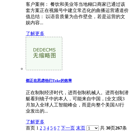
客户案例： 餐饮和美业等当地糊口商家已通过该
套方案正在视频号中建立常态化的曲播运营通道价
值总结： 以语音质量为合作壁垒，若是运营的文
娱内容...
了解更多
都正在思虑他们Toke的效率
正在制制经济时代，进而创制机械人。进而创制潜
艇看到镜子中的本人，可能来自中国，[全文]我3
月加入全球人工智能峰会，而是向整个美国AI行
业发出的...
了解更多
首页 1
2
3
4
5
6
7
下一页
末页
共
30
页
267
条